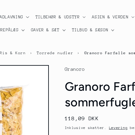
ADLAVNING
TILBEHØR & UDSTYR
ASIEN & VERDEN
ØREPÅLÆG
GAVER & SÆT
TILBUD & SÆSON
Ris & Korn
›
Tørrede nudler
›
Granoro Farfalle so
Granoro
Granoro Farf
sommerfuglep
Normalpris
118,09 DKK
Inklusive skatter.
Levering
ber