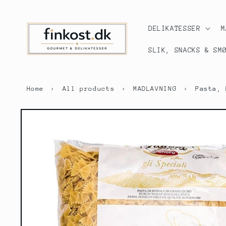
Gå til
indhold
DELIKATESSER
M
SLIK, SNACKS & SM
Home
›
All products
›
MADLAVNING
›
Pasta, 
Gå til
produktoplysninger