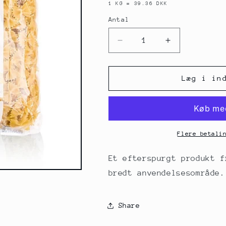
1 KG = 39.36 DKK
Antal
Antal
Reducer
Øg
antallet
antallet
for
for
Granoro
Granoro
Læg i in
Farfalle
Farfalle
sommerfuglepasta,
sommerfugle
nr.
nr.
198,
198,
3
3
Flere betali
kg
kg
Et efterspurgt produkt f
bredt anvendelsesområde.
Share