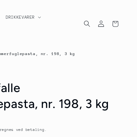
DRIKKEVARER
Log
Indkøbskurv
ind
mmerfuglepasta, nr. 198, 3 kg
alle
asta, nr. 198, 3 kg
egnes ved betaling.