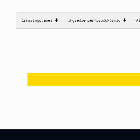
Ernæringstabel
🠋
Ingredienser/produktinfo
🠋
A