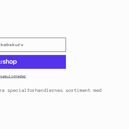
dkøbskurv
pasta,
ngsmuligheder
ra specialforhandlernes sortiment med