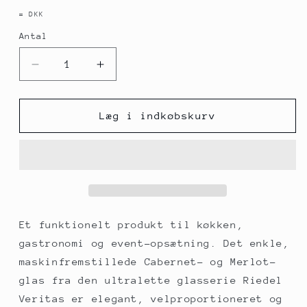
= DKK
Antal
Antal
Reducer
Øg
antallet
antallet
for
for
Riedel
Riedel
Læg i indkøbskurv
Veritas-
Veritas-
glas
glas
–
–
Cabernet
Cabernet
Merlot
Merlot
(6449/0),
(6449/0),
i
i
Et funktionelt produkt til køkken,
gaveæske,
gaveæske,
gastronomi og event-opsætning. Det enkle,
2
2
maskinfremstillede Cabernet- og Merlot-
stk.
stk.
glas fra den ultralette glasserie Riedel
Veritas er elegant, velproportioneret og