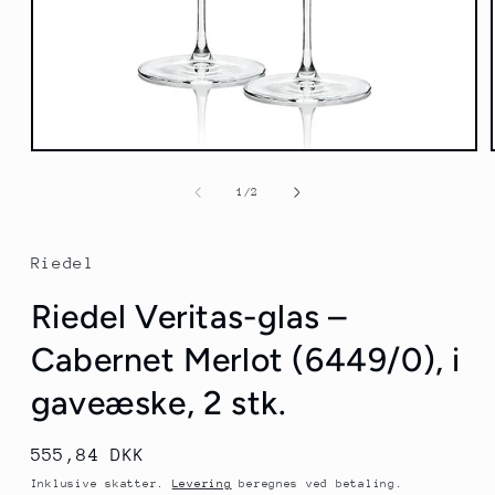
Åbn
mediet
1
af
1
/
2
i
modus
Riedel
Riedel Veritas-glas –
Cabernet Merlot (6449/0), i
gaveæske, 2 stk.
Normalpris
555,84 DKK
Inklusive skatter.
Levering
beregnes ved betaling.