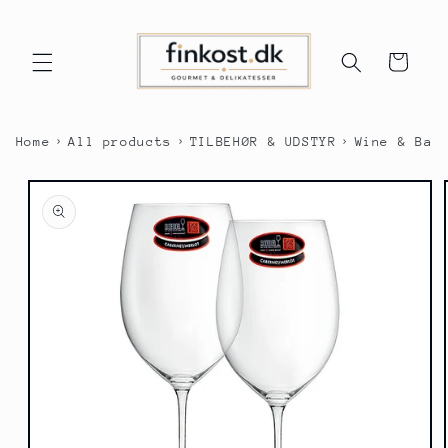
Gå til
indhold
Indkøbskurv
›
›
›
Home
All products
TILBEHØR & UDSTYR
Wine & Bar
 til
oduktoplysninger